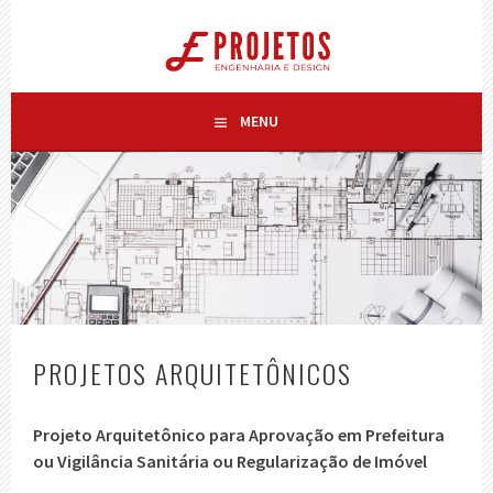
Pular
para
E-PROJETOS
o
ENGENHARIA + DESIGN
conteúdo
MENU
PROJETOS ARQUITETÔNICOS
Projeto Arquitetônico para Aprovação em Prefeitura
ou Vigilância Sanitária ou Regularização de Imóvel