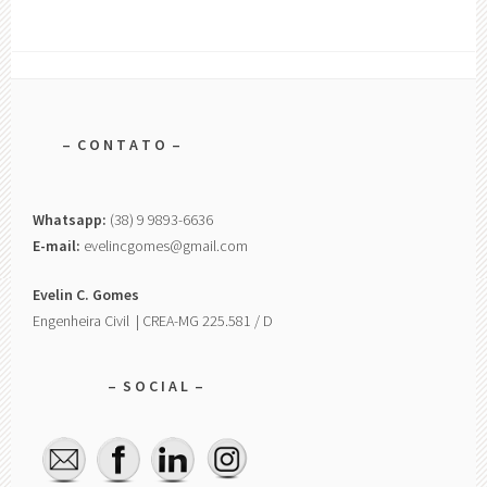
– C O N T A T O –
Whatsapp:
(38) 9 9893-6636
E-mail:
evelincgomes@gmail.com
Evelin C. Gomes
Engenheira Civil | CREA-MG 225.581 / D
– S O C I A L –