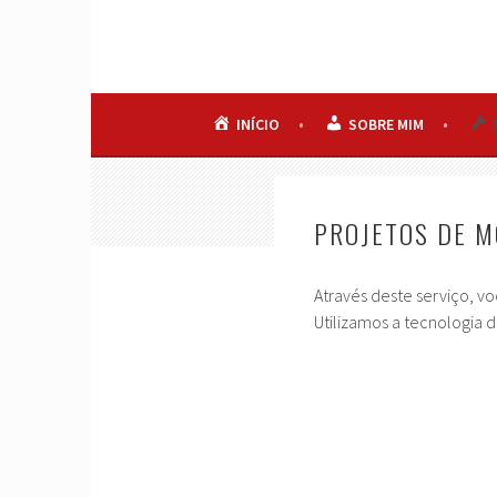
Pular
para
E-PROJETOS
o
ENGENHARIA + DESIGN
conteúdo
INÍCIO
SOBRE MIM
PROJETOS DE M
Através deste serviço, v
Utilizamos a tecnologia d