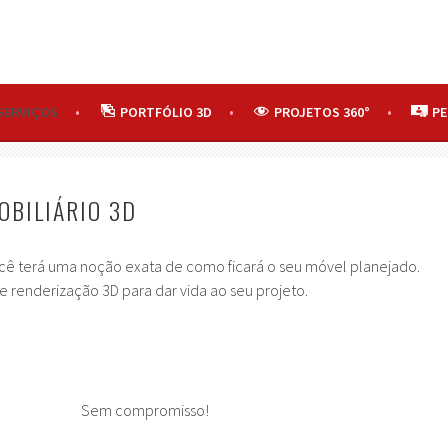
SERVIÇOS
PORTFÓLIO 3D
PROJETOS 360°
P
OBILIÁRIO 3D
ocê terá uma noção exata de como ficará o seu móvel planejado.
e renderização 3D para dar vida ao seu projeto.
Sem compromisso!