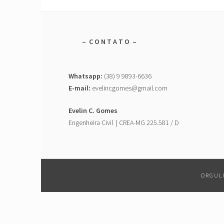
– C O N T A T O –
Whatsapp:
(38) 9 9893-6636
E-mail:
evelincgomes@gmail.com
Evelin C. Gomes
Engenheira Civil | CREA-MG 225.581 / D
ORGUL